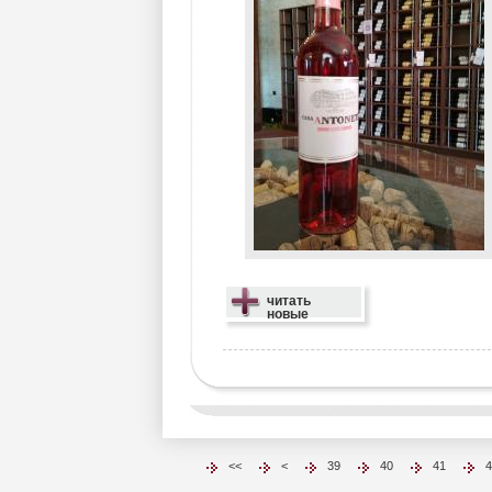
читать
новые
<<
<
39
40
41