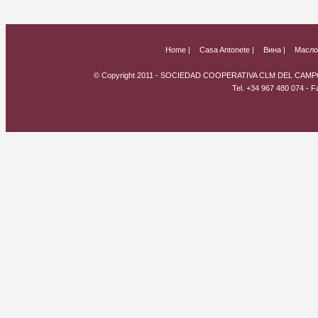
Home |
Casa Antonete |
Вина |
Масло 
© Copyright 2011 - SOCIEDAD COOPERATIVA CLM DEL CAMPO
Tel. +34 967 480 074 - 