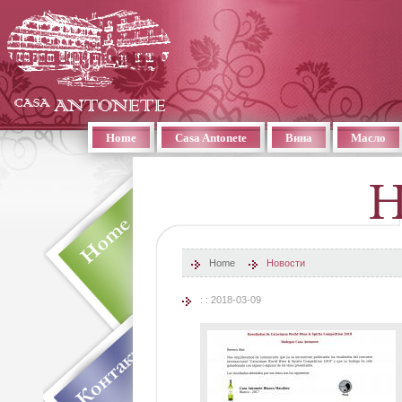
Home
Casa Antonete
Вина
Масло
Home
Новости
: : 2018-03-09