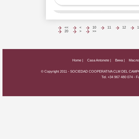
<<
<
10
11
12
20
>
>>
Home |
Casa Antonete |
Вина |
Масло 
© Copyright 2011 - SOCIEDAD COOPERATIVA CLM DEL CAMPO
Tel. +34 967 480 074 - 