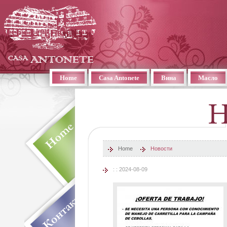
Home
Casa Antonete
Вина
Масло
Home
Новости
: : 2024-08-09