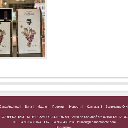
Casa Antonete |
Вина |
Масло |
Премии |
Новости |
Контакты |
Заявление О К
AD COOPERATIVA CLM DEL CAMPO LA UNIÓN AB, Barrio de San José s/n 02100 TARAZO
Tel. +34 967 480 074 - Fax: +34 967 480 294 -
launion@casaantonete.com
Веб-дизайн