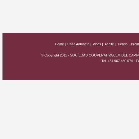
Home |
Casa Antonete |
Vinos |
Aceite |
Tienda |
Premi
© Copyright 2011 - SOCIEDAD COOPERATIVA CLM DEL CAMPO
Tel. +34 967 480 074 - 