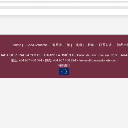
Home |
Casa Antonete |
葡萄酒 |
油
|
奖项 |
新闻 |
联系方式 |
隐私声
DAD COOPERATIVA CLM DEL CAMPO LA UNIÓN AB, Barrio de San José s/n 02100 TA
電話. +34 967 480 074 - 傳真: +34 967 480 294 -
launion@casaantonete.com
网页设计