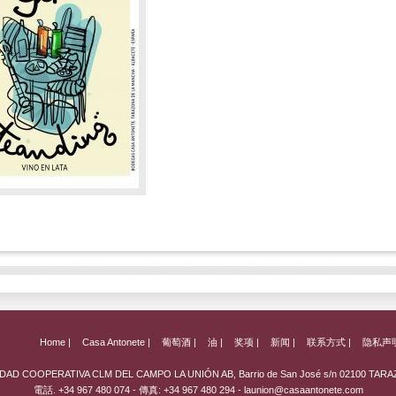
Home |
Casa Antonete |
葡萄酒 |
油
|
奖项 |
新闻 |
联系方式 |
隐私声
DAD COOPERATIVA CLM DEL CAMPO LA UNIÓN AB, Barrio de San José s/n 02100 TA
電話. +34 967 480 074 - 傳真: +34 967 480 294 -
launion@casaantonete.com